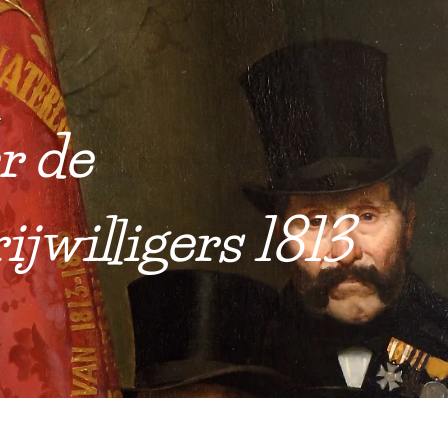
r de
jwilligers 1813