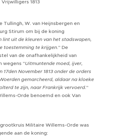
Vrijwilligers 1813
 Tullingh, W. van Heijnsbergen en
urg Stirum om bij de koning
 lint uit de kleuren van het stadswapen,
ne toestemming te krijgen
." De
tel van de onafhankelijkheid van
en wegens "
Uitmuntende moed, ijver,
en 17den November 1813 onder de orders
ar Woerden gemarcheerd, aldaar na kloeke
erd te zijn, naar Frankrijk vervoerd
."
e Willems-Orde benoemd en ook Van
 grootkruis Militaire Willems-Orde was
ende aan de koning: