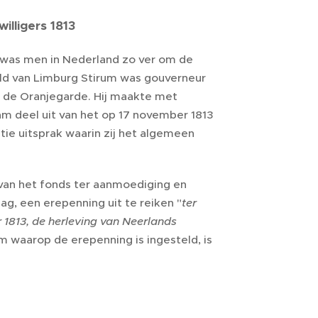
illigers 1813
, was men in Nederland zo ver om de
old van Limburg Stirum was gouverneur
e de Oranjegarde. Hij maakte met
m deel uit van het op 17 november 1813
e uitsprak waarin zij het algemeen
van het fonds ter aanmoediging en
g, een erepenning uit te reiken "
ter
1813, de herleving van Neerlands
m waarop de erepenning is ingesteld, is