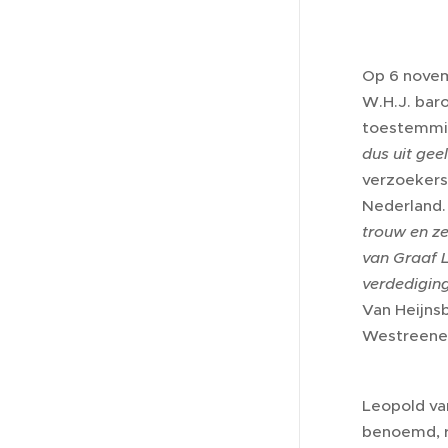
Op 6 novem
W.H.J. bar
toestemmin
dus uit gee
verzoekers
Nederland.
trouw en z
van Graaf L
verdedigin
Van Heijns
Westreenen
Leopold van
benoemd, r