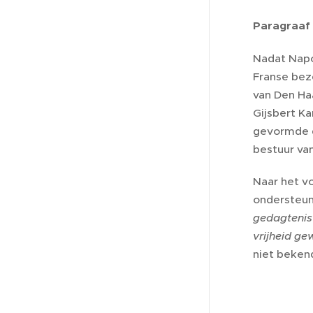
Paragraaf 
Nadat Napo
Franse bez
van Den Ha
Gijsbert K
gevormde d
bestuur va
Naar het v
ondersteun
gedagtenis
vrijheid g
niet beken