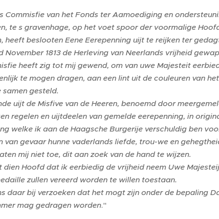
cts Commisfie van het Fonds ter Aamoediging en ondersteun
n, te s gravenhage, op het voet spoor der voormalige Hoofd
heeft beslooten Eene Eerepenning uijt te reijken ter gedag
d November 1813 de Herleving van Neerlands vrijheid gewa
fie heeft zig tot mij gewend, om van uwe Majesteit eerbie
nlijk te mogen dragen, aan een lint uit de couleuren van he
e samen gesteld.
ende uijt de Misfive van de Heeren, benoemd door meergeme
en regelen en uijtdeelen van gemelde eerepenning, in original
ing welke ik aan de Haagsche Burgerije verschuldig ben vo
n van gevaar hunne vaderlands liefde, trou-we en gehegthei
laten mij niet toe, dit aan zoek van de hand te wijzen.
ijt dien Hoofd dat ik eerbiedig de vrijheid neem Uwe Majeste
daille zullen vereerd worden te willen toestaan.
ns daar bij verzoeken dat het mogt zijn onder de bepaling Da
immer mag gedragen worden
."