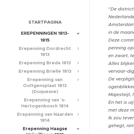
"
De distri
Nederlande
STARTPAGINA
Amsterdam, 
in de maan
EREPENNINGEN 1813-
Deze commis
1815
penning ope
Erepenning Dordrecht
1813
en zwart, t
Erepenning Breda 1813
Alles blijk
vervaar-dig
Erepenning Brielle 1813
De verpligt
Erepenning van
Ooltgensplaat 1813
ogenblikke
(Duquesne)
Majesteijt, 
Erepenning van 's-
En het is u
Hertogenbosch 1814
met deze me
Erepenning van Naarden
Ik zou teve
1814
gehegt, n
Erepenning Haagse