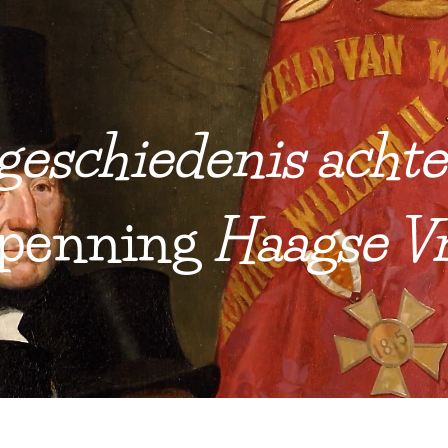
geschiedenis achte
penning
Haagse Vri