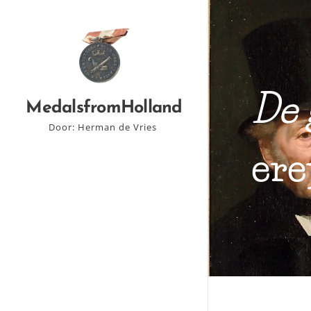
De 
MedalsfromHolland
Door: Herman de Vries
ere