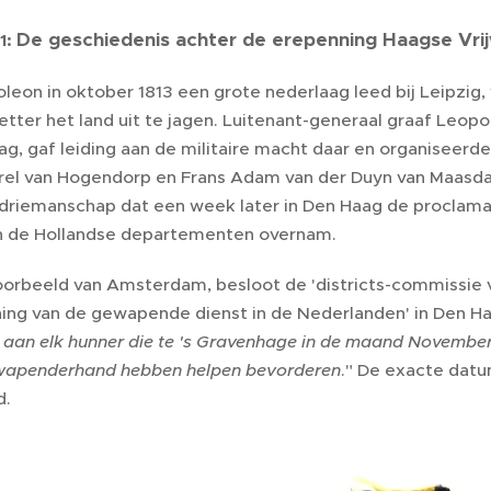
De geschiedenis achter de erepenning Haagse Vrijw
1:
leon in oktober 1813 een grote nederlaag leed bij Leipzig
etter het land uit te jagen. Luitenant-generaal graaf Leop
ag, gaf leiding aan de militaire macht daar en organiseerd
arel van Hogendorp en Frans Adam van der Duyn van Maasda
riemanschap dat een week later in Den Haag de proclamati
n de Hollandse departementen overnam.
oorbeeld van Amsterdam, besloot de 'districts-commissie 
ing van de gewapende dienst in de Nederlanden' in Den Haa
 aan elk hunner die te 's Gravenhage in de maand November 
ewapenderhand hebben helpen bevorderen
." De exacte datu
d.