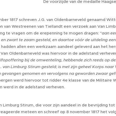
De voorzijde van de medaille Haagse 
ber 1817 schreven J.G. van Oldenbarneveld genaamd Witte
on van Westreenen van Tiellandt een verzoek aan Van Limb
g te vragen om de erepenning te mogen dragen: "
aan een
l en zwart te zaam gesteld, en daartoe vóór de uitdeling ee
 hadden allen een werkzaam aandeel geleverd aan het hers
 Van Oldenbarneveld was hiervoor in de adelstand verhev
elfopoffering bij de omwenteling, hebbende zich reeds op d
. van Limburg Stirum gesteld; is met zijn geheel Korps na
g gevangen genomen en vervolgens na geworden zwaar gefolt
bergen werd hiervoor tot ridder 4e klasse van de Militair
 werd in de adelstand verheven.
 Limburg Stirum, die voor zijn aandeel in de bevrijding tot
eageerde meteen en schreef op 8 november 1817 het volg