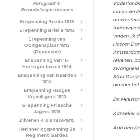
Vaderlandsl
Paragraaf 4:
Geraadpleegde bronnen
indien verd
omwenteling
Erepenning Breda 1813
toetewijze
Erepenning Brielle 1813
vinden, ik 
Erepenning van
Heeren Donk
Ooltgensplaat 1813
(Duquesne)
Amsterdam 
Erepenning van 's-
rekenen, aa
Hertogenbosch 1814
zwarigheid
Erepenning van Naarden
Stad Dordre
1814
nimmer het 
Erepenning Haagse
Vrijwilligers 1813
De Minister
Erepenning Friesche
Jagers 1815
Kanselier 
Zilveren Kruis 1813-1815
Aan den Ko
Herinneringspenning 2e
Regiment Gardes