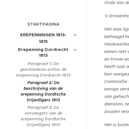
Orde van d
's Gravenha
STARTPAGINA
Het was lig
EREPENNINGEN 1813-
behaagd hee
1815
medewerken,
Erepenning Dordrecht
eenen niet 
1813
en trouw a
Paragraaf 1: De
heeft ook a
geschiedenis achter de
ben aangezo
erepenning Dordrecht 1813
Commisfie 
Paragraaf 2: De
beschrijving van de
eenige verd
erepenning Dordtsche
van gehech
Vrijwilligers 1813
diensten, t
Paragraaf 3: De
zouden word
ontvangers van de
erepenning Dordtsche
Het is buit
Vrijwilligers 1813