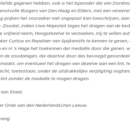
iefde gegeven hebben, ook is het bijzonder die van Dordre
ienstvolle Burgers van Den Haag en Elders, met een vereerend
 prijken het voorzeker niet ongepast kan toeschrijven, aan
n: Zoodat, indien Uwe Majesteit teges het dragen van de be
de vrijheid neem, Hoogstezelve te verzoeken, mij te willen 
er Curtius en Repelaer van Spijkenisfe te kennen te geven, 
en in 's Hage het toekennen der medaille door die genen, 
n de zoodanigen, die daartoe door des bevoegd geoordeeld 
 maakt, om eventueel het dragen van dezelve aan een lint, 
cht, toetestaan, onder de uitdrukkelijke verpligting nogtans 
lint zonder de medaille te mogen dragen.
 van Staat,
der Orde van den Nederlandschen Leeuw.
ning