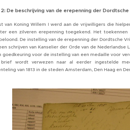
 2:
De beschrijving van de erepenning der Dordtsche V
st van Koning Willem I werd aan de
vrijwilligers
die hielpen
ter een zilveren erepenning toegekend. Het toekennen
eloond. De instelling van de erepenning der Dordtsche Vrij
een schrijven van Kanselier der Orde van de Nederlandse 
n goedkeuring voor de instelling van een medaille voor ver
brief wordt verwezen naar al eerder ingestelde med
teling van 1813 in de steden Amsterdam, Den Haag en Den 