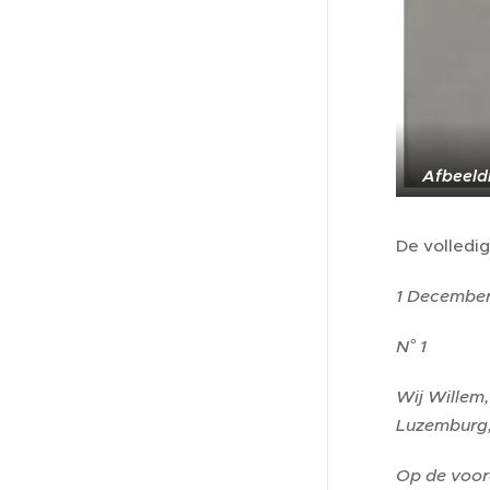
Afbeeldi
De volledig
1 December
N
° 1
Wij Willem,
Luzemburg, 
Op de voord