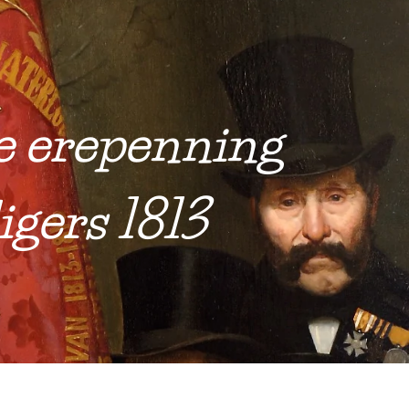
de erepenning
igers 1813