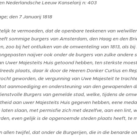
en Nederlandsche Leeuw Kanselarij n: 403
ge; den 7 Januarij 1818
telijk te vermoeden, dat de openbare teekenen van welwille
ft sommige burgers van Amsterdam, den Haag en den Briel t
 zoo bij het ontluiken van de omwenteling van 1813, als bij 
ongepasten naijver ook onder de burgers van zulke andere s
an Uwer Majesteits Huis getoond hebben, ten sterkste moes
lreeds plaats, daar ik door de Heeren Donker Curtius en Re
cht geworden, de vergunning van Uwe Majesteit te trachten
tot aanmoediging en ondersteuning van den gewapenden die
ienstvolle Burgers van gemelde stad, welke, tijdens de omw
theid aan uwer Majesteits Huis gegeven hebben, eene medail
e laten slaan, met permisfie zich met dezelfve, aan een lint
en, even gelijk is de opgenoemde steden plaats heeft, te m
en allen twijfel, dat onder de Burgerijen, die in die benard