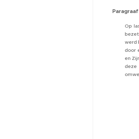
Paragraaf
Op la
bezet
werd b
door 
en Zij
deze 
omwen