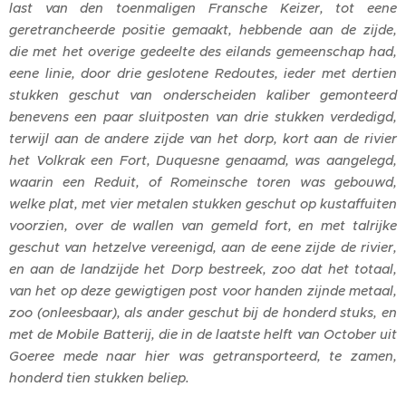
last van den toenmaligen Fransche Keizer, tot eene
geretrancheerde positie gemaakt, hebbende aan de zijde,
die met het overige gedeelte des eilands gemeenschap had,
eene linie, door drie geslotene Redoutes, ieder met dertien
stukken geschut van onderscheiden kaliber gemonteerd
benevens een paar sluitposten van drie stukken verdedigd,
terwijl aan de andere zijde van het dorp, kort aan de rivier
het Volkrak een Fort, Duquesne genaamd, was aangelegd,
waarin een Reduit, of Romeinsche toren was gebouwd,
welke plat, met vier metalen stukken geschut op kustaffuiten
voorzien, over de wallen van gemeld fort, en met talrijke
geschut van hetzelve vereenigd, aan de eene zijde de rivier,
en aan de landzijde het Dorp bestreek, zoo dat het totaal,
van het op deze gewigtigen post voor handen zijnde metaal,
zoo (onleesbaar), als ander geschut bij de honderd stuks, en
met de Mobile Batterij, die in de laatste helft van October uit
Goeree mede naar hier was getransporteerd, te zamen,
honderd tien stukken beliep.