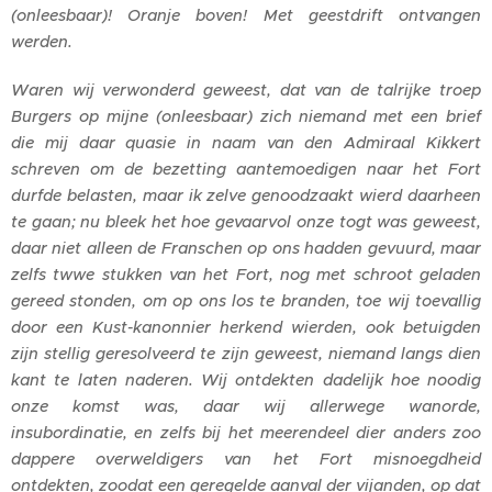
(onleesbaar)! Oranje boven! Met geestdrift ontvangen
werden.
Waren wij verwonderd geweest, dat van de talrijke troep
Burgers op mijne (onleesbaar) zich niemand met een brief
die mij daar quasie in naam van den Admiraal Kikkert
schreven om de bezetting aantemoedigen naar het Fort
durfde belasten, maar ik zelve genoodzaakt wierd daarheen
te gaan; nu bleek het hoe gevaarvol onze togt was geweest,
daar niet alleen de Franschen op ons hadden gevuurd, maar
zelfs twwe stukken van het Fort, nog met schroot geladen
gereed stonden, om op ons los te branden, toe wij toevallig
door een Kust-kanonnier herkend wierden, ook betuigden
zijn stellig geresolveerd te zijn geweest, niemand langs dien
kant te laten naderen. Wij ontdekten dadelijk hoe noodig
onze komst was, daar wij allerwege wanorde,
insubordinatie, en zelfs bij het meerendeel dier anders zoo
dappere overweldigers van het Fort misnoegdheid
ontdekten, zoodat een geregelde aanval der vijanden, op dat