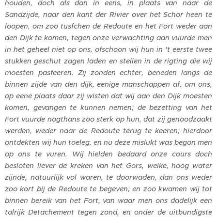
houden, doch als dan in eens, in plaats van naar de
Sandzijde, naar den kant der Rivier over het Schor heen te
loopen, om zoo tusfchen de Redoute en het Fort weder aan
den Dijk te komen, tegen onze verwachting aan vuurde men
in het geheel niet op ons, ofschoon wij hun in 't eerste twee
stukken geschut zagen laden en stellen in de rigting die wij
moesten pasfeeren. Zij zonden echter, beneden langs de
binnen zijde van den dijk, eenige manschappen af, om ons,
op eene plaats daar zij wisten dat wij aan den Dijk moesten
komen, gevangen te kunnen nemen; de bezetting van het
Fort vuurde nogthans zoo sterk op hun, dat zij genoodzaakt
werden, weder naar de Redoute terug te keeren; hierdoor
ontdekten wij hun toeleg, en nu deze mislukt was begon men
op ons te vuren. Wij hielden bedaard onze cours doch
besloten liever de kreken van het Gors, welke, hoog water
zijnde, natuurlijk vol waren, te doorwaden, dan ons weder
zoo kort bij de Redoute te begeven; en zoo kwamen wij tot
binnen bereik van het Fort, van waar men ons dadelijk een
talrijk Detachement tegen zond, en onder de uitbundigste