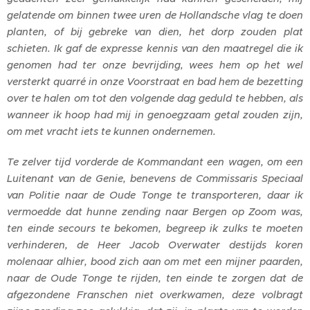
gelatende om binnen twee uren de Hollandsche vlag te doen
planten, of bij gebreke van dien, het dorp zouden plat
schieten. Ik gaf de expresse kennis van den maatregel die ik
genomen had ter onze bevrijding, wees hem op het wel
versterkt quarr
é in onze Voorstraat en bad hem de bezetting
over te halen om tot den volgende dag geduld te hebben, als
wanneer ik hoop had mij in genoegzaam getal zouden zijn,
om met vracht iets te kunnen ondernemen.
Te zelver tijd vorderde de Kommandant een wagen, om een
Luitenant van de Genie, benevens de Commissaris Speciaal
van Politie naar de Oude Tonge te transporteren, daar ik
vermoedde dat hunne zending naar Bergen op Zoom was,
ten einde secours te bekomen, begreep ik zulks te moeten
verhinderen, de Heer Jacob Overwater destijds koren
molenaar alhier, bood zich aan om met een mijner paarden,
naar de Oude Tonge te rijden, ten einde te zorgen dat de
afgezondene Franschen niet overkwamen, deze volbragt