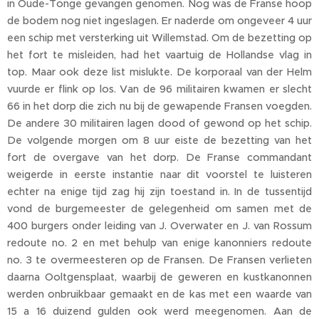
in Oude-Tonge gevangen genomen. Nog was de Franse hoop
de bodem nog niet ingeslagen. Er naderde om ongeveer 4 uur
een schip met versterking uit Willemstad. Om de bezetting op
het fort te misleiden, had het vaartuig de Hollandse vlag in
top. Maar ook deze list mislukte. De korporaal van der Helm
vuurde er flink op los. Van de 96 militairen kwamen er slecht
66 in het dorp die zich nu bij de gewapende Fransen voegden.
De andere 30 militairen lagen dood of gewond op het schip.
De volgende morgen om 8 uur eiste de bezetting van het
fort de overgave van het dorp. De Franse commandant
weigerde in eerste instantie naar dit voorstel te luisteren
echter na enige tijd zag hij zijn toestand in. In de tussentijd
vond de burgemeester de gelegenheid om samen met de
400 burgers onder leiding van J. Overwater en J. van Rossum
redoute no. 2 en met behulp van enige kanonniers redoute
no. 3 te overmeesteren op de Fransen. De Fransen verlieten
daarna Ooltgensplaat, waarbij de geweren en kustkanonnen
werden onbruikbaar gemaakt en de kas met een waarde van
15 a 16 duizend gulden ook werd meegenomen. Aan de