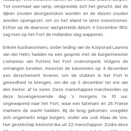
Tot overmaat van ramp, verspreidde zich het gerucht, dat de
dijken zouden doorgestoken worden en de sluizen zouden
worden opengezet, om zo het eiland te laten overstromen.
Echter op de daarvoor vastgestelde datum, 4 December 1813,
zag men op het Fort de Hollandse vlag wapperen.
Enkele kustkanonniers, onder leiding van de Korporaal Laurens
van der Helm, hadden na een gesprek met de burgermeester
(Johannes van Putten) het Fort overrompeld. Volgens de
ontvangen bevelen, moesten de kanonniers op 4 december
een detachement leveren, om de stukken in het Fort in
gereedheid te brengen, om die op 5 december ter ere van
den Keizer, af te vuren. Deze manschappen marcheerden op
deze bovengenoemde dag 's morgens te 10 uur,
ongewapend naar het Fort, waar een luitenant en 26 Franse
mariniers de wacht hadden. Bij de brug gekomen, voegden
zich ongemerkt enige burgers, onder wie ook Klaas de Vos.
Hun gezelschap bestond dus uit 22 manschappen. Zodra deze