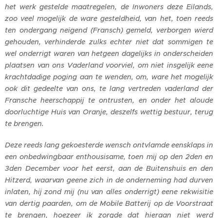
het werk gestelde maatregelen, de Inwoners deze Eilands,
zoo veel mogelijk de ware gesteldheid, van het, toen reeds
ten ondergang neigend (Fransch) gemeld, verborgen wierd
gehouden, verhinderde zulks echter niet dat sommigen te
wel onderrigt waren van hetgeen dagelijks in onderscheiden
plaatsen van ons Vaderland voorviel, om niet insgelijk eene
krachtdadige poging aan te wenden, om, ware het mogelijk
ook dit gedeelte van ons, te lang vertreden vaderland der
Fransche heerschappij te ontrusten, en onder het aloude
doorluchtige Huis van Oranje, deszelfs wettig bestuur, terug
te brengen.
Deze reeds lang gekoesterde wensch ontvlamde eensklaps in
een onbedwingbaar enthousisame, toen mij op den 2den en
3den December voor het eerst, aan de Buitenshuis en den
Hitzerd, waarvan geene zich in de onderneming had durven
inlaten, hij zond mij (nu van alles onderrigt) eene rekwisitie
van dertig paarden, om de Mobile Batterij op de Voorstraat
te brengen, hoezeer ik zorgde dat hieraan niet werd