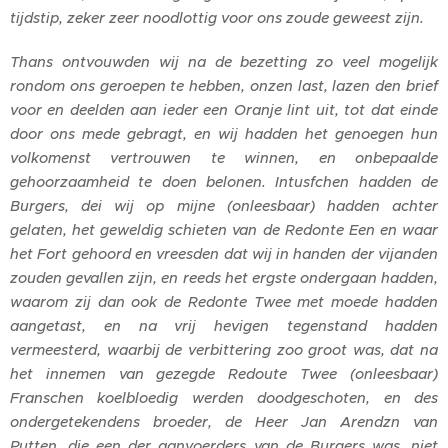
tijdstip, zeker zeer noodlottig voor ons zoude geweest zijn.
Thans ontvouwden wij na de bezetting zo veel mogelijk
rondom ons geroepen te hebben, onzen last, lazen den brief
voor en deelden aan ieder een Oranje lint uit, tot dat einde
door ons mede gebragt, en wij hadden het genoegen hun
volkomenst vertrouwen te winnen, en onbepaalde
gehoorzaamheid te doen belonen. Intusfchen hadden de
Burgers, dei wij op mijne (onleesbaar) hadden achter
gelaten, het geweldig schieten van de Redonte Een en waar
het Fort gehoord en vreesden dat wij in handen der vijanden
zouden gevallen zijn, en reeds het ergste ondergaan hadden,
waarom zij dan ook de Redonte Twee met moede hadden
aangetast, en na vrij hevigen tegenstand hadden
vermeesterd, waarbij de verbittering zoo groot was, dat na
het innemen van gezegde Redoute Twee (onleesbaar)
Franschen koelbloedig werden doodgeschoten, en des
ondergetekendens broeder, de Heer Jan Arendzn van
Putten, die een der aanvoerders van de Burgers was, niet