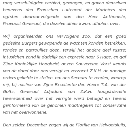
rang verschildigden eerbied, gevangen, en gaven denzelven
benevens den Franschen Luitenant der Mariniers den
agtsten daaraanvolgende aan den Heer Anthonisfe,
Provoost Generaal, die dezelve alhier kwam afhalen, over.
Wij organiseerden ons vervolgens zoo, dat een goed
gedeelte Burgers gewapende de wachten konden betrekken,
rondes en patrouilles doen, terwijl het andere deel rustte;
intusfchen zond ik dadelijk een expresfe naar S Hage, en gaf
Zijne Koninklijke Hoogheid, onzen Souvereine Vorst kennis
van de daad door ons verrigt en verzocht Z.K.H. de noodige
orders geliefde te stellen, om ons Secours te zenden, waarop
mij, bij misfive van Zijne Excellentie den Heere T.A. van der
Goltz, Generaal Adjudant van Z.K.H. hoogstdezelfe
teveredenheid over het verrigte werd betuigd en tevens
geinformeerd van de genomen maatregelen tot conservatie
van het overwonnene.
Den zelden December zagen wij de Flotille van Helvoetsluijs,