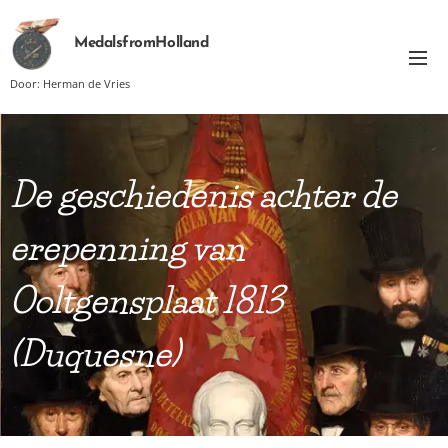
MedalsfromHolland
Door: Herman de Vries
De geschiedenis achter de
erepenning van
Ooltgensplaat 1813
(Duquesne)