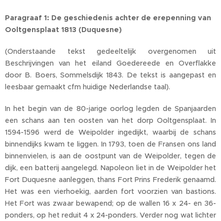
Paragraaf 1: De geschiedenis achter de erepenning van
Ooltgensplaat 1813 (Duquesne)
(Onderstaande tekst gedeeltelijk overgenomen uit
Beschrijvingen van het eiland Goedereede en Overflakke
door B. Boers, Sommelsdijk 1843. De tekst is aangepast en
leesbaar gemaakt cfm huidige Nederlandse taal).
In het begin van de 80-jarige oorlog legden de Spanjaarden
een schans aan ten oosten van het dorp Ooltgensplaat. In
1594-1596 werd de Weipolder ingedijkt, waarbij de schans
binnendijks kwam te liggen. In 1793, toen de Fransen ons land
binnenvielen, is aan de oostpunt van de Weipolder, tegen de
dijk, een batterij aangelegd. Napoleon liet in de Weipolder het
Fort Duquesne aanleggen, thans Fort Prins Frederik genaamd.
Het was een vierhoekig, aarden fort voorzien van bastions.
Het Fort was zwaar bewapend; op de wallen 16 x 24- en 36-
ponders, op het reduit 4 x 24-ponders. Verder nog wat lichter