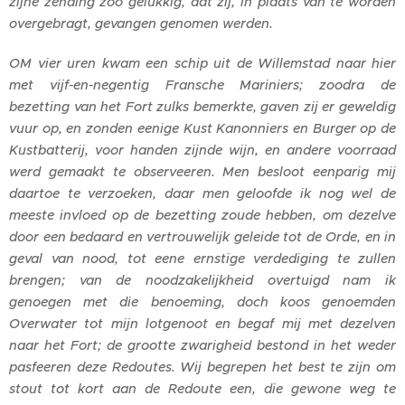
zijne zending zoo gelukkig, dat zij, in plaats van te worden
overgebragt, gevangen genomen werden.
OM vier uren kwam een schip uit de Willemstad naar hier
met vijf-en-negentig Fransche Mariniers; zoodra de
bezetting van het Fort zulks bemerkte, gaven zij er geweldig
vuur op, en zonden eenige Kust Kanonniers en Burger op de
Kustbatterij, voor handen zijnde wijn, en andere voorraad
werd gemaakt te observeeren. Men besloot eenparig mij
daartoe te verzoeken, daar men geloofde ik nog wel de
meeste invloed op de bezetting zoude hebben, om dezelve
door een bedaard en vertrouwelijk geleide tot de Orde, en in
geval van nood, tot eene ernstige verdediging te zullen
brengen; van de noodzakelijkheid overtuigd nam ik
genoegen met die benoeming, doch koos genoemden
Overwater tot mijn lotgenoot en begaf mij met dezelven
naar het Fort; de grootte zwarigheid bestond in het weder
pasfeeren deze Redoutes. Wij begrepen het best te zijn om
stout tot kort aan de Redoute een, die gewone weg te