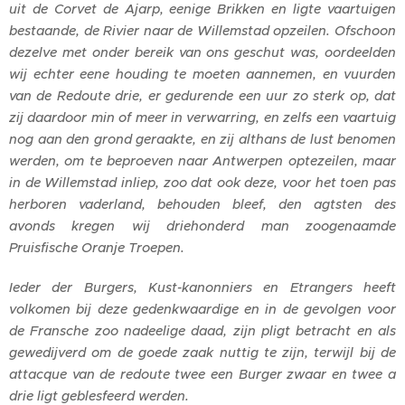
uit de Corvet de Ajarp, eenige Brikken en ligte vaartuigen
bestaande, de Rivier naar de Willemstad opzeilen. Ofschoon
dezelve met onder bereik van ons geschut was, oordeelden
wij echter eene houding te moeten aannemen, en vuurden
van de Redoute drie, er gedurende een uur zo sterk op, dat
zij daardoor min of meer in verwarring, en zelfs een vaartuig
nog aan den grond geraakte, en zij althans de lust benomen
werden, om te beproeven naar Antwerpen optezeilen, maar
in de Willemstad inliep, zoo dat ook deze, voor het toen pas
herboren vaderland, behouden bleef, den agtsten des
avonds kregen wij driehonderd man zoogenaamde
Pruisfische Oranje Troepen.
Ieder der Burgers, Kust-kanonniers en Etrangers heeft
volkomen bij deze gedenkwaardige en in de gevolgen voor
de Fransche zoo nadeelige daad, zijn pligt betracht en als
gewedijverd om de goede zaak nuttig te zijn, terwijl bij de
attacque van de redoute twee een Burger zwaar en twee a
drie ligt geblesfeerd werden.