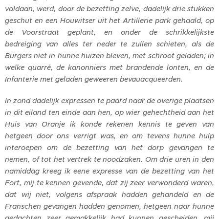
voldaan, werd, door de bezetting zelve, dadelijk drie stukken
geschut en een Houwitser uit het Artillerie park gehaald, op
de Voorstraat geplant, en onder de schrikkelijkste
bedreiging van alles ter neder te zullen schieten, als de
Burgers niet in hunne huizen bleven, met schroot geladen; in
welke quarr
é, de kanonniers met brandende lonten, en de
Infanterie met geladen geweeren bevauacqueerden.
In zond dadelijk expressen te paard naar de overige plaatsen
in dit eiland ten einde aan hen, op wier gehechtheid aan het
Huis van Oranje ik konde rekenen kennis te geven van
hetgeen door ons verrigt was, en om tevens hunne hulp
interoepen om de bezetting van het dorp gevangen te
nemen, of tot het vertrek te noodzaken. Om drie uren in den
namiddag kreeg ik eene expresse van de bezetting van het
Fort, mij te kennen gevende, dat zij zeer verwonderd waren,
dat wij niet, volgens afspraak hadden gehandeld en de
Franschen gevangen hadden genomen, hetgeen naar hunne
gedachten zeer gemakkelijk had kunnen gescheiden, mij